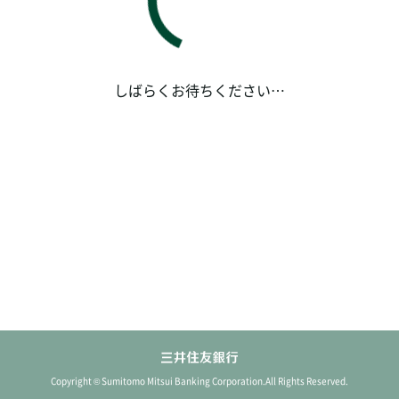
ロード中
三井住友銀行アプリを起動します。アプリを削除してい
る場合、
こちら
よりダウンロードした上で、あらためて
お手続きください。
しばらくお待ちください…
Copyright © Sumitomo Mitsui Banking Corporation.All Rights Reserved.